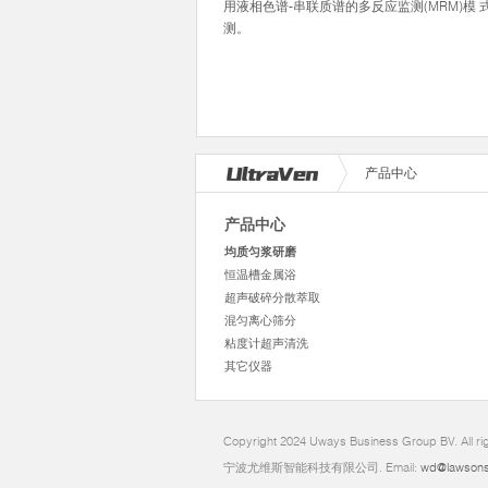
用液相色谱-串联质谱的多反应监测(MRM)模 
测。
产品中心
产品中心
均质匀浆研磨
恒温槽金属浴
超声破碎分散萃取
混匀离心筛分
粘度计超声清洗
其它仪器
Copyright 2024 Uways Business Group BV. All ri
宁波尤维斯智能科技有限公司. Email:
wd@lawsons