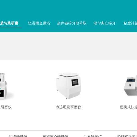
质匀浆研磨
恒温槽金属浴
超声破碎分散萃取
混匀离心筛分
粘度计
发研磨仪
冷冻毛发研磨仪
便携式快
冷冻研磨仪
三维离心研磨仪
毛发研磨仪
拍打式无菌