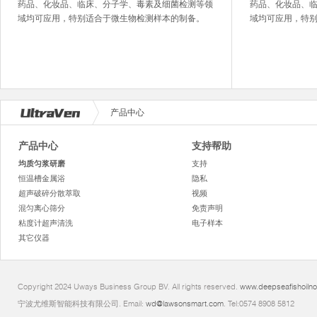
药品、化妆品、临床、分子学、毒素及细菌检测等领
药品、化妆品、
域均可应用，特别适合于微生物检测样本的制备。
域均可应用，特
产品中心
产品中心
支持帮助
均质匀浆研磨
支持
恒温槽金属浴
隐私
超声破碎分散萃取
视频
混匀离心筛分
免责声明
粘度计超声清洗
电子样本
其它仪器
Copyright 2024 Uways Business Group BV. All rights reserved.
www.deepseafishoiln
宁波尤维斯智能科技有限公司. Email:
wd@lawsonsmart.com
. Tel:0574 8908 5812